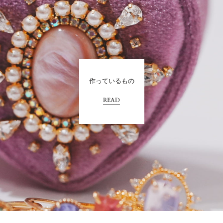
気絶スケジュールで挑んだ銀座ポップアップは最初か
らなぜか会期中に何回も同じ方が来て下さったり、滞
在時間が数時間単位という現在の形に近く会場の皆さ
んは「どういうこと？」となっていました。私も想定
外。
そして銀座と三ノ宮の間の2月
作っているもの
READ
マルイで委託型の販売が可能なことを知り、その後の
春以降も現在までポップアップは続きます
ポップアップ期間中をメインに働くことで小一の壁に
対応するというまさかの形で廃業を回避することにな
りました。