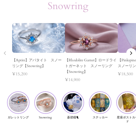
Snowring
【Aptite】アパタイト スノー
【Rhodolite Garnet】ロードライ
【Pinks
リング【Snowring】
トガーネット スノーリング
スノーリング
【Snowring】
¥15,200
¥18,500
¥14,900
ガレットリング
Snowring
蒼碧瞳🐈
ステッカー
星座ポストカ
ド