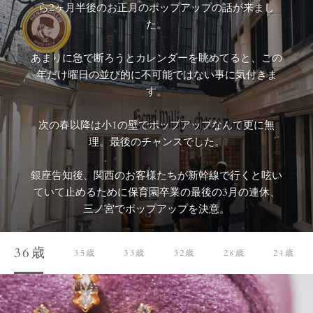
ら2ヶ月半後のお正月のポップアップの話が来まし
た。
あまりに急で断ろうとカレンダーを眺めてると、この
年だけ曜日の並び的に不可能ではない事に気付きま
す。
次の春以降は小1の壁でポップアップなんて更に無
理。最後のチャンスでした。
銀座告知後、関西のお客様たちが新幹線で行くと呟い
ていて止めるために保育園卒業の最後の3月の連休、
三ノ宮でポップアップを決意。
これを終えて、残る発送を終えたら廃業。
36歳
35歳
33歳
32歳
28歳
24歳
仕事を諦めないといけないのかなとずっと悩んでいま
した。でもどうにも回避方法がない。