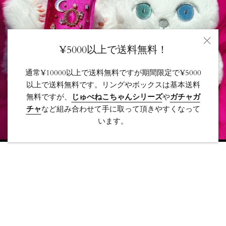
¥5000以上で送料無料！
通常¥10000以上で送料無料ですが期間限定で¥5000
以上で送料無料です。リングやボックスは基本送料
無料ですが、
じゅべねこちゃんシリーズ
や
ガチャガ
チャ
など組み合わせて手に取って頂きやすくなって
います。
国/
言
日本 (JPY ¥)
日本語
地
語
域
© Juvelia