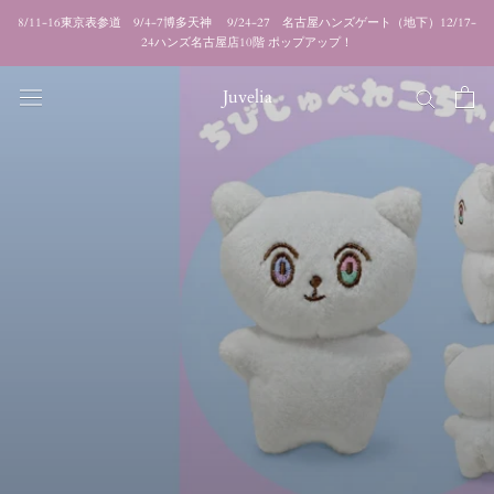
ス
8/11-16東京表参道 9/4-7博多天神 9/24-27 名古屋ハンズゲート（地下）12/17-
キ
24ハンズ名古屋店10階 ポップアップ！
ッ
プ
Juvelia
し
て
コ
ン
テ
ン
ツ
に
移
動
す
る