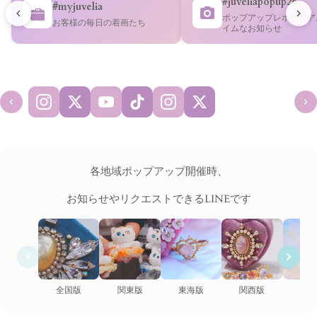
#juveliapopup26
#myjuvelia
ポップアップレポやリア
お客様の毎日の着画たち
イムなお知らせ
各地域ポップアップ開催時、
お知らせやリクエストできるLINEです
全国版
関東版
東海版
関西版
九