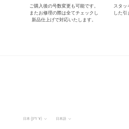
ご購入後の号数変更も可能です。
スタッ
またお修理の際は全てチェックし
した引
新品仕上げで対応いたします。
国/
言
日本 (JPY ¥)
日本語
地
語