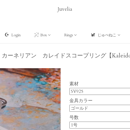
Juvelia
Login
Box
Rings
じゅべねこ
an】カーネリアン カレイドスコープリング【Kaleidosc
素材
金具カラー
号数