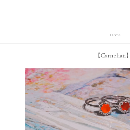
ス
キ
ッ
プ
し
Home
て
コ
ン
【Carneli
テ
ン
ツ
に
移
動
す
る