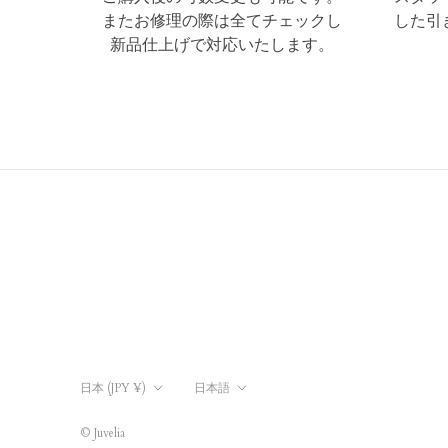
またお修理の際は全てチェックし
した引
新品仕上げで対応いたします。
国/
言
日本 (JPY ¥)
日本語
地
語
域
© Juvelia