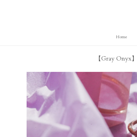
ス
キ
ッ
プ
し
Home
て
コ
ン
【Gray Ony
テ
ン
ツ
に
移
動
す
る