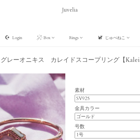
Juvelia
Login
Box
Rings
じゅべねこ
x】グレーオニキス カレイドスコープリング【Kaleidos
素材
金具カラー
号数