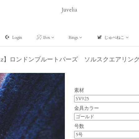
Juvelia
Login
Box
Rings
じゅべねこ
 Topaz】ロンドンブルートパーズ ソルスクエアリング【Sol
素材
金具カラー
号数