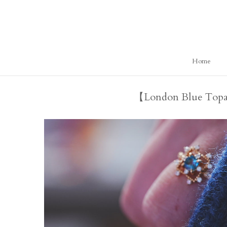
ス
キ
ッ
プ
し
Home
て
コ
ン
【London Blue
テ
ン
ツ
に
移
動
す
る