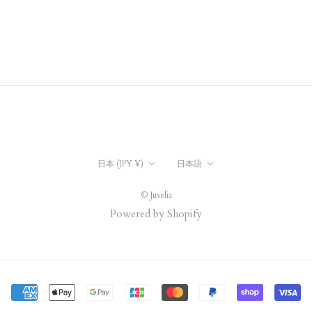
国/
言
日本 (JPY ¥)
日本語
地
語
域
© Juvelia
Powered by Shopify