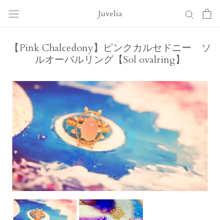
ス
Juvelia
キ
ッ
プ
【Pink Chalcedony】ピンクカルセドニー ソ
し
ルオーバルリング【Sol ovalring】
て
コ
ン
テ
ン
ツ
に
移
動
す
る