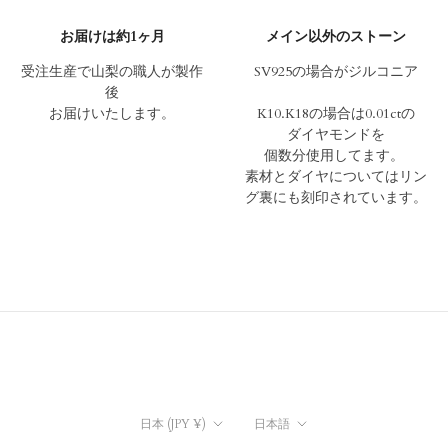
お届けは約1ヶ月
メイン以外のストーン
受注生産で山梨の職人が製作
SV925の場合がジルコニア
後
お届けいたします。
K10.K18の場合は0.01ctの
ダイヤモンドを
個数分使用してます。
素材とダイヤについては
リン
グ裏にも刻印されています。
国/
言
日本 (JPY ¥)
日本語
地
語