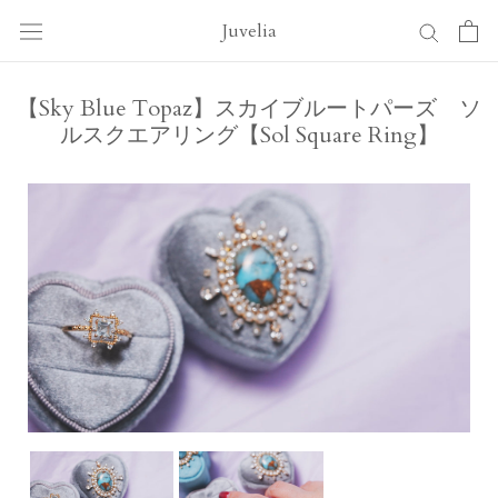
ス
Juvelia
キ
ッ
プ
【Sky Blue Topaz】スカイブルートパーズ ソ
し
ルスクエアリング【Sol Square Ring】
て
コ
ン
テ
ン
ツ
に
移
動
す
る