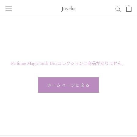
ス
Juvelia
キ
ッ
プ
し
て
コ
ン
テ
Perfume Magic Stick Boxコレクションに商品がありません。
ン
ツ
に
ホームページに戻る
移
動
す
る