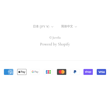
国/
言
日本 (JPY ¥)
简体中文
地
語
域
© Juvelia
Powerd by Shopify