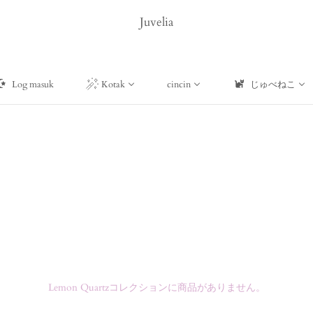
Juvelia
Log masuk
Kotak
cincin
じゅべねこ
Lemon Quartzコレクションに商品がありません。