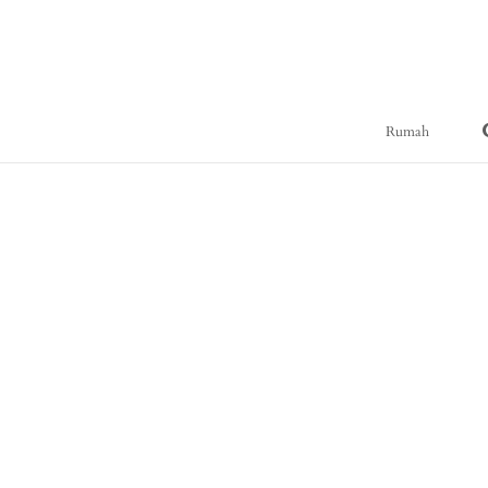
ス
キ
ッ
プ
し
Rumah
て
コ
ン
テ
ン
ツ
に
移
動
す
る